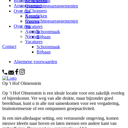
Brasserie & theetuin
Keramieken
Arrangementen
Overnachtingsarrangementen
E-Choppers
Over ons
Keramieken
Agenda
Overnachtingsarrangementen
Nieuws
Over ons
Vacatures
Agenda
Schoonmaak
Nieuws
Bijbaan
Vacatures
Contact
Schoonmaak
Bijbaan
Algemene voorwaarden
Op 't Hof Olmenstein
Op ’t Hof Olmenstein is een ideale locatie voor een zakelijk overleg
of bijeenkomst. Ver weg van alle drukte, maar bijzonder goed
bereikbaar, kunt u in alle rust samenkomen voor een vergadering,
brainstormsessie of een ontspannen groepsactiviteit.
In een niet-alledaagse setting, een verrassende omgeving, komen
nieuwe ideeën naar boven en laten mensen een andere kant van